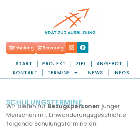
Schulung
Beratung
START
PROJEKT
ZIEL
ANGEBOT
KONTAKT
TERMINE
NEWS
INFOS
SCHULUNGSTERMINE
Wir bieten für
Bezugspersonen
junger
Menschen mit Einwanderungsgeschichte
folgende Schulungstermine an: